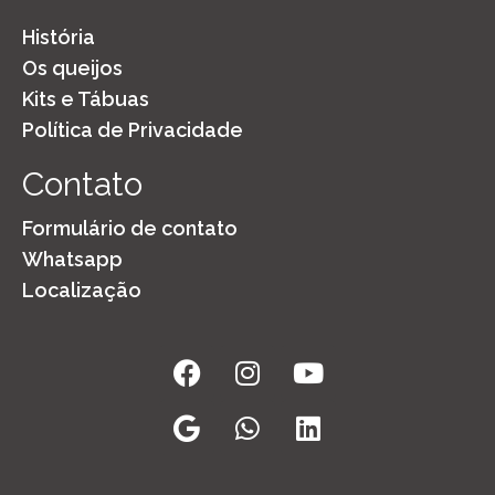
a
i
História
l
Os queijos
*
Kits e Tábuas
Política de Privacidade
Contato
Formulário de contato
Whatsapp
Localização
Facebook
Google
Instagram
Whatsapp
Youtube
Linkedin