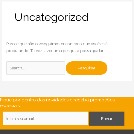
o
r
p
e
i
k
a
p
n
m
Uncategorized
Parece que não conseguimos encontrar o que você está
procurando. Talvez fazer uma pesquisa possa ajudar.
Fique por dentro das novidades e receba promoções
especiais
E
Enviar
-
m