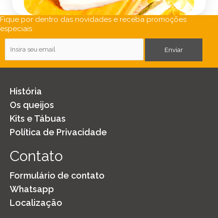
Fique por dentro das novidades e receba promoções
especiais
E
Enviar
-
m
a
i
História
l
Os queijos
*
Kits e Tábuas
Política de Privacidade
Contato
Formulário de contato
Whatsapp
Localização