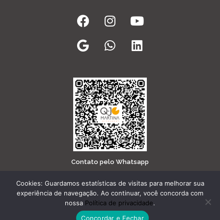
Facebook
Google
Instagram
Whatsapp
Youtube
Linkedin
Contato pelo Whatsapp
Cookies: Guardamos estatísticas de visitas para melhorar sua
experiência de navegação. Ao continuar, você concorda com
Copyright
Q.JO Martina
– Todos os Direitos Reservados |
nossa
Política de privacidade
.
Desenvolvido por
WiaWeb
Concordar e Fechar